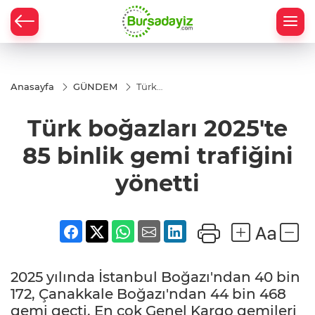
Anasayfa
GÜNDEM
Türk
boğazları
2025'te
Türk boğazları 2025'te
85 binlik
gemi
trafiğini
85 binlik gemi trafiğini
yönetti
yönetti
2025 yılında İstanbul Boğazı'ndan 40 bin
172, Çanakkale Boğazı'ndan 44 bin 468
gemi geçti. En çok Genel Kargo gemileri