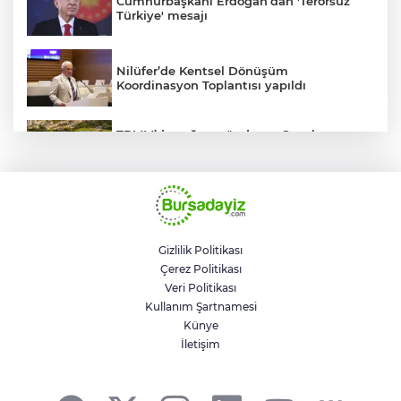
Cumhurbaşkanı Erdoğan’dan 'Terörsüz
Türkiye' mesajı
Nilüfer’de Kentsel Dönüşüm
Koordinasyon Toplantısı yapıldı
TBMM’de yoğun gündem... Çocuk
suçlarına ilişkin düzenlemeler Genel
Kurul'da görüşülecek
BUSKİ'den su tarifeleri açıklaması... Aylık
güncelleme yeni zam uygulaması değil
Gizlilik Politikası
Çerez Politikası
Geleceğin milli kaykaycıları
Veri Politikası
Osmangazi’de yarışıyor
Kullanım Şartnamesi
Künye
İletişim
Trump savaştan vazgeçti