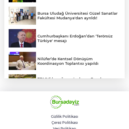
Bursa Uludağ Üniversitesi Güzel Sanatlar
Fakültesi Mudanya'dan ayrıldı!
Cumhurbaşkanı Erdoğan’dan 'Terörsüz
Türkiye' mesajı
Nilüfer’de Kentsel Dönüşüm
Koordinasyon Toplantısı yapıldı
TBMM’de yoğun gündem... Çocuk
suçlarına ilişkin düzenlemeler Genel
Kurul'da görüşülecek
BUSKİ'den su tarifeleri açıklaması... Aylık
güncelleme yeni zam uygulaması değil
Gizlilik Politikası
Çerez Politikası
Geleceğin milli kaykaycıları
Veri Politikası