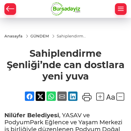
Anasayfa
GÜNDEM
Sahiplendirme
Şenliği’nde
can dostlara
Sahiplendirme
yeni yuva
Şenliği’nde can dostlara
yeni yuva
Nilüfer Belediyesi
, YASAV ve
PodyumPark Eğlence ve Yaşam Merkezi
iş birliğiyle düzenlenen Podyum Doğal