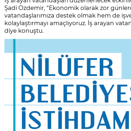
İş arayan vatandaşları düzenlenecek etkinl
Şadi Özdemir, “Ekonomik olarak zor günle
vatandaşlarımıza destek olmak hem de işver
kolaylaştırmayı amaçlıyoruz. İş arayan vata
diye konuştu.