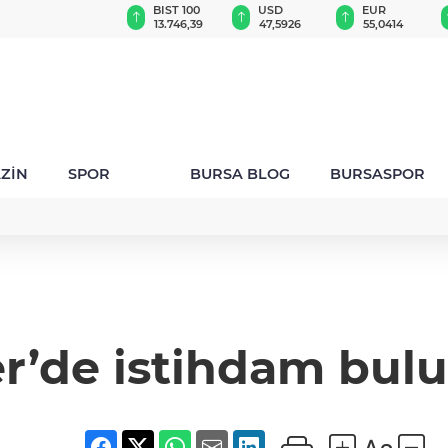
GAU/TRY
BIST 100
USD
EUR
6.538,57
13.746,39
47,5926
55,0414
ZİN
SPOR
BURSA BLOG
BURSASPOR
er’de istihdam bul