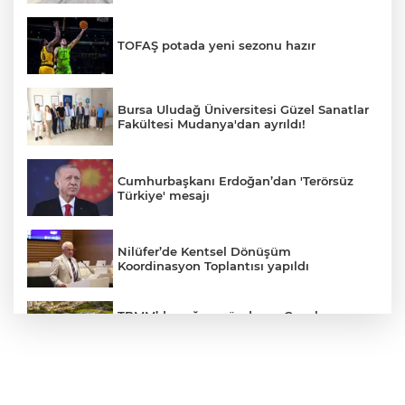
TOFAŞ potada yeni sezonu hazır
Bursa Uludağ Üniversitesi Güzel Sanatlar
Fakültesi Mudanya'dan ayrıldı!
Cumhurbaşkanı Erdoğan’dan 'Terörsüz
Türkiye' mesajı
Nilüfer’de Kentsel Dönüşüm
Koordinasyon Toplantısı yapıldı
TBMM’de yoğun gündem... Çocuk
suçlarına ilişkin düzenlemeler Genel
Kurul'da görüşülecek
BUSKİ'den su tarifeleri açıklaması... Aylık