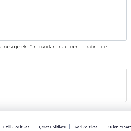
mesi gerektiğini okurlarımıza önemle hatırlatırız!
Gizlilik Politikası
Çerez Politikası
Veri Politikası
Kullanım Şar