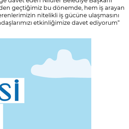
iğe davet eden Nilüfer Belediye Başkanı
rden geçtiğimiz bu dönemde, hem iş arayan
enlerimizin nitelikli iş gücüne ulaşmasını
ndaşlarımızı etkinliğimize davet ediyorum”