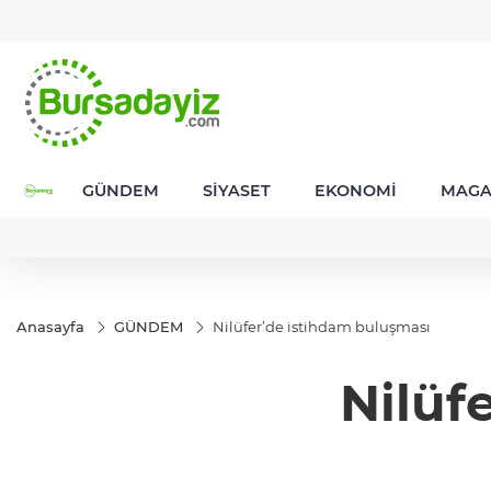
GEL
TND
BGN
VND
57
18,1998
16,2488
28,0626
0,0018
GÜNDEM
SİYASET
EKONOMİ
MAGA
Anasayfa
GÜNDEM
Nilüfer’de istihdam buluşması
Nilüf