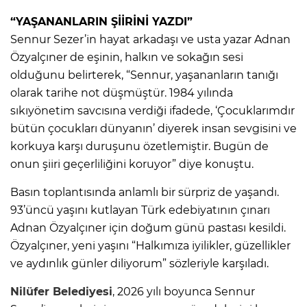
“YAŞANANLARIN ŞİİRİNİ YAZDI”
Sennur Sezer’in hayat arkadaşı ve usta yazar Adnan
Özyalçıner de eşinin, halkın ve sokağın sesi
olduğunu belirterek, “Sennur, yaşananların tanığı
olarak tarihe not düşmüştür. 1984 yılında
sıkıyönetim savcısına verdiği ifadede, ‘Çocuklarımdır
bütün çocukları dünyanın’ diyerek insan sevgisini ve
korkuya karşı duruşunu özetlemiştir. Bugün de
onun şiiri geçerliliğini koruyor” diye konuştu.
Basın toplantısında anlamlı bir sürpriz de yaşandı.
93’üncü yaşını kutlayan Türk edebiyatının çınarı
Adnan Özyalçıner için doğum günü pastası kesildi.
Özyalçıner, yeni yaşını “Halkımıza iyilikler, güzellikler
ve aydınlık günler diliyorum” sözleriyle karşıladı.
Nilüfer Belediyesi
, 2026 yılı boyunca Sennur