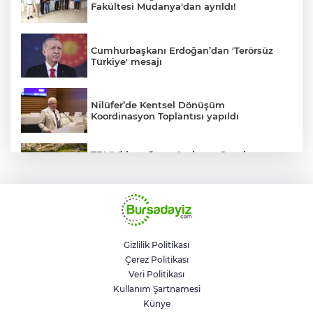
Fakültesi Mudanya'dan ayrıldı!
Cumhurbaşkanı Erdoğan’dan 'Terörsüz
Türkiye' mesajı
Nilüfer’de Kentsel Dönüşüm
Koordinasyon Toplantısı yapıldı
TBMM’de yoğun gündem... Çocuk
suçlarına ilişkin düzenlemeler Genel
Kurul'da görüşülecek
BUSKİ'den su tarifeleri açıklaması... Aylık
güncelleme yeni zam uygulaması değil
Gizlilik Politikası
Çerez Politikası
Geleceğin milli kaykaycıları
Veri Politikası
Osmangazi’de yarışıyor
Kullanım Şartnamesi
Künye