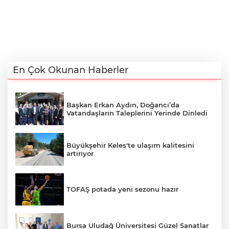
En Çok Okunan Haberler
Başkan Erkan Aydın, Doğancı’da
Vatandaşların Taleplerini Yerinde Dinledi
Büyükşehir Keles'te ulaşım kalitesini
artırıyor
TOFAŞ potada yeni sezonu hazır
Bursa Uludağ Üniversitesi Güzel Sanatlar