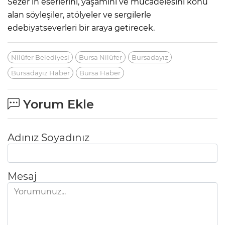
Sezer’in eserlerini, yaşamını ve mücadelesini konu
alan söyleşiler, atölyeler ve sergilerle
edebiyatseverleri bir araya getirecek.
Nilüfer Belediyesi
Bursa Nilüfer
Bursadayız
Bursadayız Haber
Bursa Haber
Yorum Ekle
Adınız Soyadınız
Mesaj