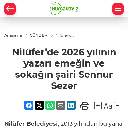
Anasayfa
GÜNDEM
Nilüfer’de
2026
yılının
Nilüfer’de 2026 yılının
yazarı
emeğin
ve
yazarı emeğin ve
sokağın
şairi
sokağın şairi Sennur
Sennur
Sezer
Sezer
Nilüfer Belediyesi
, 2013 yılından bu yana