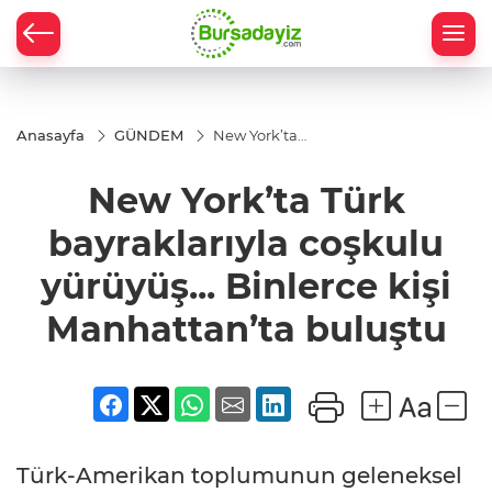
Anasayfa
GÜNDEM
New York’ta
Türk
bayraklarıyla
New York’ta Türk
coşkulu
yürüyüş...
Binlerce kişi
bayraklarıyla coşkulu
Manhattan’ta
buluştu
yürüyüş... Binlerce kişi
Manhattan’ta buluştu
Türk-Amerikan toplumunun geleneksel