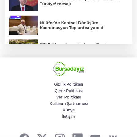
Türkiye' mesajı
Nilüfer’de Kentsel Dönüşüm
Koordinasyon Toplantısı yapıldı
TBMM’de yoğun gündem... Çocuk
suçlarına ilişkin düzenlemeler Genel
Kurul'da görüşülecek
BUSKİ'den su tarifeleri açıklaması... Aylık
güncelleme yeni zam uygulaması değil
Gizlilik Politikası
Çerez Politikası
Geleceğin milli kaykaycıları
Veri Politikası
Osmangazi’de yarışıyor
Kullanım Şartnamesi
Künye
İletişim
Trump savaştan vazgeçti