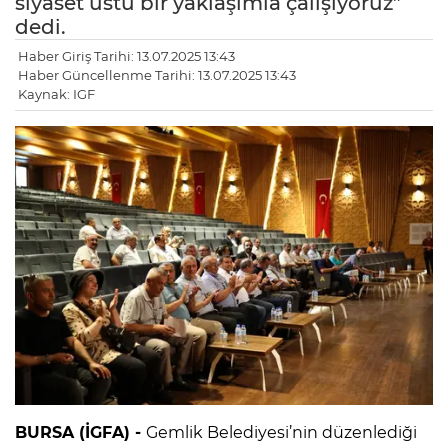
siyaset üstü bir yaklaşımla çalışıyoruz”
dedi.
Haber Giriş Tarihi: 13.07.2025 13:43
Haber Güncellenme Tarihi: 13.07.2025 13:43
Kaynak: IGF
BURSA (İGFA) -
Gemlik Belediyesi’nin düzenlediği