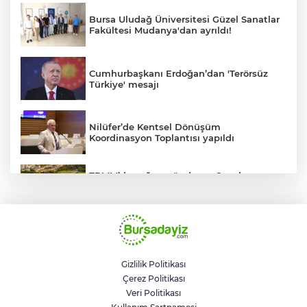
Bursa Uludağ Üniversitesi Güzel Sanatlar
Fakültesi Mudanya'dan ayrıldı!
Cumhurbaşkanı Erdoğan’dan 'Terörsüz
Türkiye' mesajı
Nilüfer’de Kentsel Dönüşüm
Koordinasyon Toplantısı yapıldı
TBMM’de yoğun gündem... Çocuk
suçlarına ilişkin düzenlemeler Genel
Kurul'da görüşülecek
BUSKİ'den su tarifeleri açıklaması... Aylık
güncelleme yeni zam uygulaması değil
Gizlilik Politikası
Çerez Politikası
Geleceğin milli kaykaycıları
Veri Politikası
Osmangazi’de yarışıyor