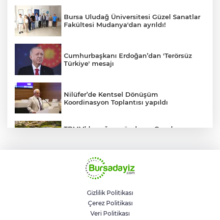
Bursa Uludağ Üniversitesi Güzel Sanatlar
Fakültesi Mudanya'dan ayrıldı!
Cumhurbaşkanı Erdoğan’dan 'Terörsüz
Türkiye' mesajı
Nilüfer’de Kentsel Dönüşüm
Koordinasyon Toplantısı yapıldı
TBMM’de yoğun gündem... Çocuk
suçlarına ilişkin düzenlemeler Genel
Kurul'da görüşülecek
BUSKİ'den su tarifeleri açıklaması... Aylık
güncelleme yeni zam uygulaması değil
Gizlilik Politikası
Çerez Politikası
Geleceğin milli kaykaycıları
Veri Politikası
Osmangazi’de yarışıyor