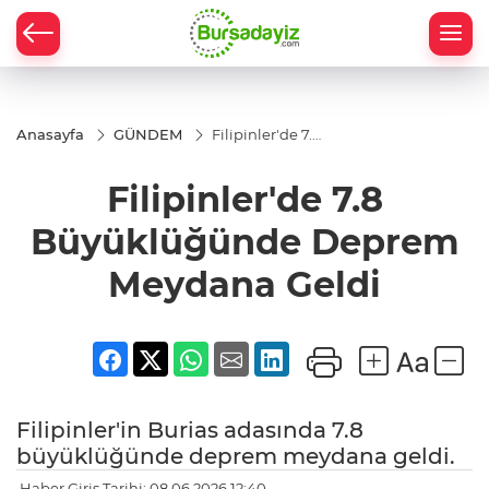
Anasayfa
GÜNDEM
Filipinler'de 7.8
Büyüklüğünde
Deprem
Filipinler'de 7.8
Meydana Geldi
Büyüklüğünde Deprem
Meydana Geldi
Filipinler'in Burias adasında 7.8
büyüklüğünde deprem meydana geldi.
Haber Giriş Tarihi: 08.06.2026 12:40