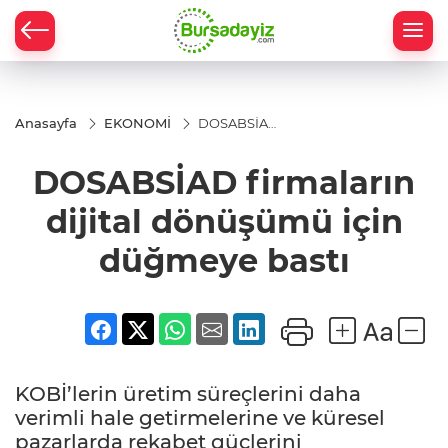
Anasayfa
EKONOMİ
DOSABSİAD
firmaların
dijital
DOSABSİAD firmaların
dönüşümü
için
düğmeye
dijital dönüşümü için
bastı
düğmeye bastı
KOBİ’lerin üretim süreçlerini daha
verimli hale getirmelerine ve küresel
pazarlarda rekabet güçlerini