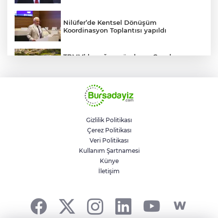
Nilüfer’de Kentsel Dönüşüm
Koordinasyon Toplantısı yapıldı
TBMM’de yoğun gündem... Çocuk
suçlarına ilişkin düzenlemeler Genel
Kurul'da görüşülecek
BUSKİ'den su tarifeleri açıklaması... Aylık
güncelleme yeni zam uygulaması değil
Gizlilik Politikası
Çerez Politikası
Geleceğin milli kaykaycıları
Veri Politikası
Osmangazi’de yarışıyor
Kullanım Şartnamesi
Künye
İletişim
Trump savaştan vazgeçti