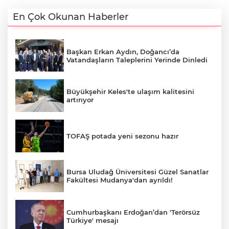
En Çok Okunan Haberler
Başkan Erkan Aydın, Doğancı’da
Vatandaşların Taleplerini Yerinde Dinledi
Büyükşehir Keles'te ulaşım kalitesini
artırıyor
TOFAŞ potada yeni sezonu hazır
Bursa Uludağ Üniversitesi Güzel Sanatlar
Fakültesi Mudanya'dan ayrıldı!
Cumhurbaşkanı Erdoğan’dan 'Terörsüz
Türkiye' mesajı