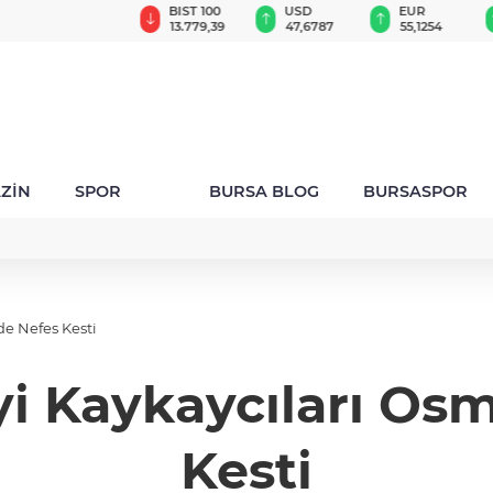
GAU/TRY
BIST 100
USD
EUR
6.660,55
13.779,39
47,6787
55,1254
ZİN
SPOR
BURSA BLOG
BURSASPOR
de Nefes Kesti
İyi Kaykaycıları Os
Kesti