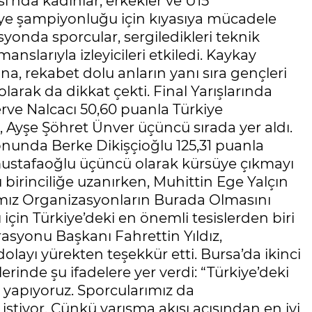
ı’nda kadınlar, erkekler ve U15
kiye şampiyonluğu için kıyasıya mücadele
yonda sporcular, sergiledikleri teknik
anslarıyla izleyicileri etkiledi. Kaykay
a, rekabet dolu anların yanı sıra gençleri
arak da dikkat çekti. Final Yarışlarında
rve Nalcacı 50,60 puanla Türkiye
 Ayşe Şöhret Ünver üçüncü sırada yer aldı.
nunda Berke Dikişçioğlu 125,31 puanla
ımustafaoğlu üçüncü olarak kürsüye çıkmayı
 birinciliğe uzanırken, Muhittin Ege Yalçın
rımız Organizasyonların Burada Olmasını
 için Türkiye’deki en önemli tesislerden biri
syonu Başkanı Fahrettin Yıldız,
layı yürekten teşekkür etti. Bursa’da ikinci
zlerinde şu ifadelere yer verdi: “Türkiye’deki
 yapıyoruz. Sporcularımız da
istiyor. Çünkü yarışma akışı açısından en iyi