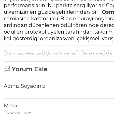
performanslarını bu parkta sergiliyorlar. Çoc
ülkemizin en güzide şehirlerinden biri.
Osma
camiasına kazandırdı. Biz de burayı boş b
ardından düzenlenen ödül töreninde derec
ödülleri protokol üyeleri tarafından takdim 
ilgi gösterdiği organizasyon, çekişmeli yarışl
Osmangazi Belediyesi
Bursa Osmangazi
Bursa Haber
Osm
Yorum Ekle
Adınız Soyadınız
Mesaj