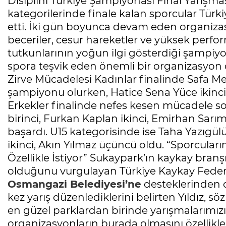
Disiplini Türkiye Şampiyonası Final Yarışmas
kategorilerinde finale kalan sporcular Tür
etti. İki gün boyunca devam eden organizas
beceriler, cesur hareketler ve yüksek perform
tutkunlarının yoğun ilgi gösterdiği şampiyon
spora teşvik eden önemli bir organizasyon ol
Zirve Mücadelesi Kadınlar finalinde Safa Me
şampiyonu olurken, Hatice Sena Yüce ikinci,
Erkekler finalinde nefes kesen mücadele so
birinci, Furkan Kaplan ikinci, Emirhan Sar
başardı. U15 kategorisinde ise Taha Yazıgülü
ikinci, Akın Yılmaz üçüncü oldu. “Sporcula
Özellikle İstiyor” Sukaypark’ın kaykay branşı
olduğunu vurgulayan Türkiye Kaykay Federa
Osmangazi Belediyesi’ne
desteklerinden do
kez yarış düzenlediklerini belirten Yıldız, sö
en güzel parklardan birinde yarışmalarımızı
organizasyonların burada olmasını özellikle 