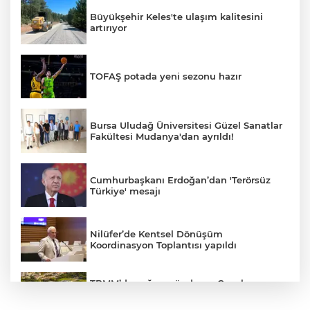
Büyükşehir Keles'te ulaşım kalitesini
artırıyor
TOFAŞ potada yeni sezonu hazır
Bursa Uludağ Üniversitesi Güzel Sanatlar
Fakültesi Mudanya'dan ayrıldı!
Cumhurbaşkanı Erdoğan’dan 'Terörsüz
Türkiye' mesajı
Nilüfer’de Kentsel Dönüşüm
Koordinasyon Toplantısı yapıldı
TBMM’de yoğun gündem... Çocuk
suçlarına ilişkin düzenlemeler Genel
Kurul'da görüşülecek