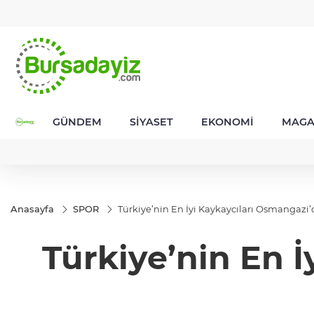
GEL
TND
BGN
VND
49
18,2677
16,3788
27,9743
0,0018
GÜNDEM
SİYASET
EKONOMİ
MAGA
Anasayfa
SPOR
Türkiye’nin En İyi Kaykaycıları Osmangazi’
Türkiye’nin En 