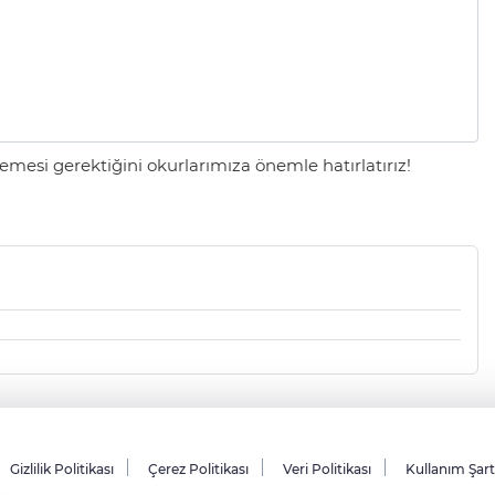
mesi gerektiğini okurlarımıza önemle hatırlatırız!
Gizlilik Politikası
Çerez Politikası
Veri Politikası
Kullanım Şar