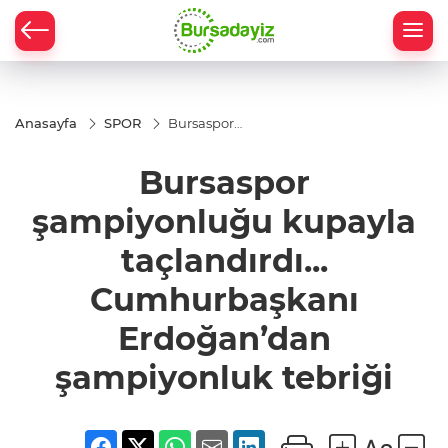
Anasayfa
SPOR
Bursaspor
şampiyonluğu
kupayla
Bursaspor
taçlandırdı...
Cumhurbaşkanı
Erdoğan’dan
şampiyonluğu kupayla
şampiyonluk
tebriği
taçlandırdı...
Cumhurbaşkanı
Erdoğan’dan
şampiyonluk tebriği