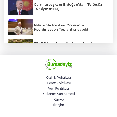
Cumhurbaşkanı Erdoğan’dan 'Terörsüz
Türkiye' mesajı
Nilüfer’de Kentsel Dönüşüm
Koordinasyon Toplantısı yapıldı
TBMM’de yoğun gündem... Çocuk
suçlarına ilişkin düzenlemeler Genel
Kurul'da görüşülecek
BUSKİ'den su tarifeleri açıklaması... Aylık
güncelleme yeni zam uygulaması değil
Gizlilik Politikası
Çerez Politikası
Geleceğin milli kaykaycıları
Veri Politikası
Osmangazi’de yarışıyor
Kullanım Şartnamesi
Künye
İletişim
Trump savaştan vazgeçti