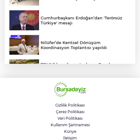
Cumhurbaşkanı Erdoğan’dan 'Terörsüz
Türkiye' mesajı
Nilüfer’de Kentsel Dönüşüm
Koordinasyon Toplantısı yapıldı
TBMM’de yoğun gündem... Çocuk
suçlarına ilişkin düzenlemeler Genel
Kurul'da görüşülecek
BUSKİ'den su tarifeleri açıklaması... Aylık
güncelleme yeni zam uygulaması değil
Gizlilik Politikası
Çerez Politikası
Geleceğin milli kaykaycıları
Veri Politikası
Osmangazi’de yarışıyor
Kullanım Şartnamesi
Künye
İletişim