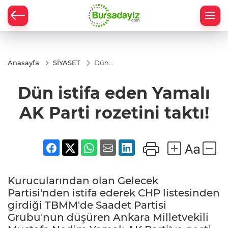
Anasayfa
SİYASET
Dün
istifa
eden
Dün istifa eden Yamalı
Yamalı
AK
Parti
AK Parti rozetini taktı!
rozetini
taktı!
Kurucularından olan Gelecek
Partisi'nden istifa ederek CHP listesinden
girdiği TBMM'de Saadet Partisi
Grubu'nun düşüren Ankara Milletvekili