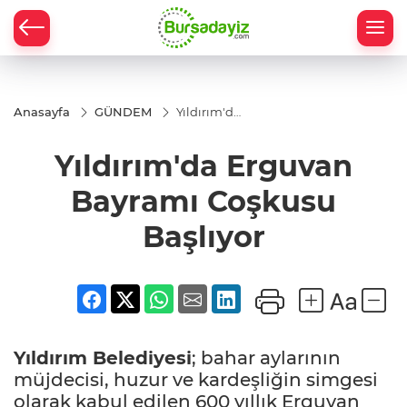
Anasayfa
GÜNDEM
Yıldırım'da
Erguvan
Bayramı
Yıldırım'da Erguvan
Coşkusu
Başlıyor
Bayramı Coşkusu
Başlıyor
Yıldırım Belediyesi
; bahar aylarının
müjdecisi, huzur ve kardeşliğin simgesi
olarak kabul edilen 600 yıllık Erguvan