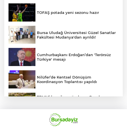
TOFAŞ potada yeni sezonu hazır
Bursa Uludağ Üniversitesi Güzel Sanatlar
Fakültesi Mudanya'dan ayrıldı!
Cumhurbaşkanı Erdoğan’dan 'Terörsüz
Türkiye' mesajı
Nilüfer’de Kentsel Dönüşüm
Koordinasyon Toplantısı yapıldı
TBMM’de yoğun gündem... Çocuk
suçlarına ilişkin düzenlemeler Genel
Kurul'da görüşülecek
BUSKİ'den su tarifeleri açıklaması... Aylık
güncelleme yeni zam uygulaması değil