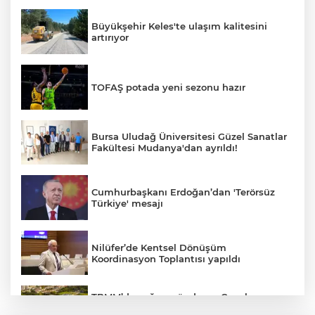
Büyükşehir Keles'te ulaşım kalitesini
artırıyor
TOFAŞ potada yeni sezonu hazır
Bursa Uludağ Üniversitesi Güzel Sanatlar
Fakültesi Mudanya'dan ayrıldı!
Cumhurbaşkanı Erdoğan’dan 'Terörsüz
Türkiye' mesajı
Nilüfer’de Kentsel Dönüşüm
Koordinasyon Toplantısı yapıldı
TBMM’de yoğun gündem... Çocuk
suçlarına ilişkin düzenlemeler Genel