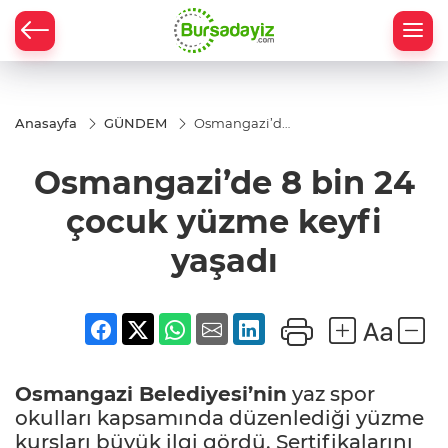
Anasayfa
GÜNDEM
Osmangazi’de
8 bin 24 çocuk
yüzme keyfi
Osmangazi’de 8 bin 24
yaşadı
çocuk yüzme keyfi
yaşadı
Osmangazi Belediyesi’nin
yaz spor
okulları kapsamında düzenlediği yüzme
kursları büyük ilgi gördü. Sertifikalarını