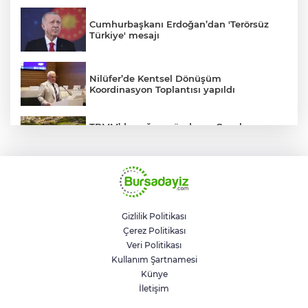
Cumhurbaşkanı Erdoğan’dan 'Terörsüz
Türkiye' mesajı
Nilüfer’de Kentsel Dönüşüm
Koordinasyon Toplantısı yapıldı
TBMM’de yoğun gündem... Çocuk
suçlarına ilişkin düzenlemeler Genel
Kurul'da görüşülecek
BUSKİ'den su tarifeleri açıklaması... Aylık
güncelleme yeni zam uygulaması değil
Gizlilik Politikası
Çerez Politikası
Geleceğin milli kaykaycıları
Veri Politikası
Osmangazi’de yarışıyor
Kullanım Şartnamesi
Künye
İletişim
Trump savaştan vazgeçti