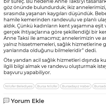
bir süreç. Bu nedenle Anne Taksi’yi tasarla
göz önünde bulundurduk; ikiz annelerimizi,
sırasında yaşanan kaygıları düşündük. Beb
hamile kemerinden randevulu ve planlı ulaşı
aldık. Çünkü kadınların kent yaşamına eşit v
gerçek ihtiyaçlarına göre şekillendiği bir ken
Anne Taksi ile amacımız; annelerimizin ve a
yalnız hissetmemeleri, sağlık hizmetlerine 
yanlarında olduğunu bilmeleridir” dedi.
Öte yandan acil sağlık hizmetleri dışında k
ilgili bilgi almak ve randevu oluşturmak is
başvuru yapabiliyor.
Nilüfer Belediyesi
Bursa Nilüfer
Bursadayız Haber
Bursad
Yorum Ekle