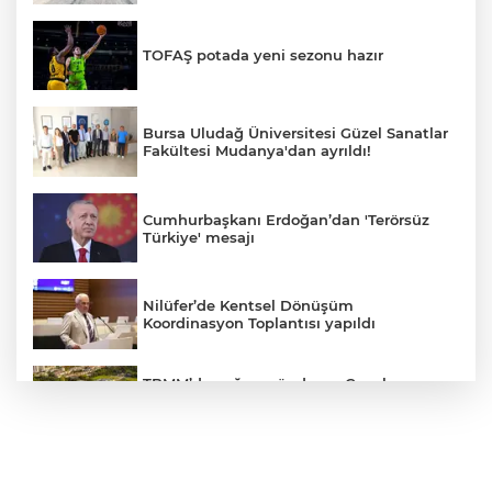
TOFAŞ potada yeni sezonu hazır
Bursa Uludağ Üniversitesi Güzel Sanatlar
Fakültesi Mudanya'dan ayrıldı!
Cumhurbaşkanı Erdoğan’dan 'Terörsüz
Türkiye' mesajı
Nilüfer’de Kentsel Dönüşüm
Koordinasyon Toplantısı yapıldı
TBMM’de yoğun gündem... Çocuk
suçlarına ilişkin düzenlemeler Genel
Kurul'da görüşülecek
BUSKİ'den su tarifeleri açıklaması... Aylık