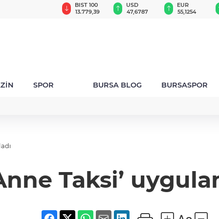
GAU/TRY
BIST 100
USD
EUR
6.660,55
13.779,39
47,6787
55,1254
ZİN
SPOR
BURSA BLOG
BURSASPOR
ladı
‘Anne Taksi’ uygula