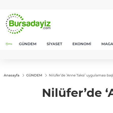
GEL
TND
BGN
VND
49
18,2677
16,3788
27,9743
0,0018
GÜNDEM
SİYASET
EKONOMİ
MAGA
Anasayfa
GÜNDEM
Nilüfer’de ‘Anne Taksi’ uygulaması baş
Nilüfer’de 