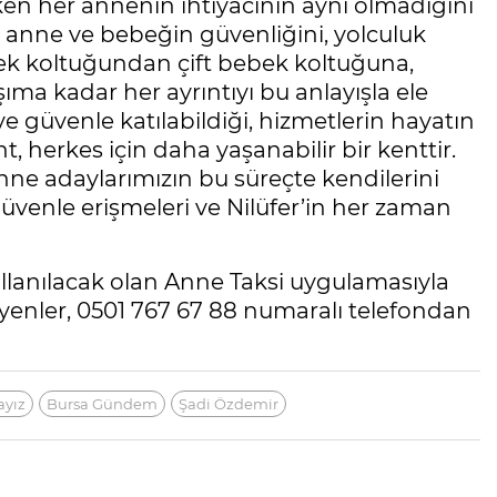
rken her annenin ihtiyacının aynı olmadığını
 anne ve bebeğin güvenliğini, yolculuk
ek koltuğundan çift bebek koltuğuna,
ma kadar her ayrıntıyı bu anlayışla ele
e güvenle katılabildiği, hizmetlerin hayatın
t, herkes için daha yaşanabilir bir kenttir.
nne adaylarımızın bu süreçte kendilerini
güvenle erişmeleri ve Nilüfer’in her zaman
ullanılacak olan Anne Taksi uygulamasıyla
teyenler, 0501 767 67 88 numaralı telefondan
ayız
Bursa Gündem
Şadi Özdemir