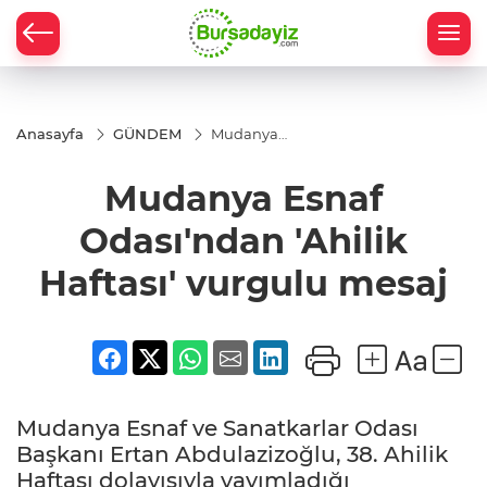
Anasayfa
GÜNDEM
Mudanya
Esnaf
Odası'ndan
Mudanya Esnaf
'Ahilik
Haftası'
vurgulu
Odası'ndan 'Ahilik
mesaj
Haftası' vurgulu mesaj
Mudanya Esnaf ve Sanatkarlar Odası
Başkanı Ertan Abdulazizoğlu, 38. Ahilik
Haftası dolayısıyla yayımladığı