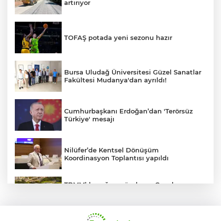
artırıyor
TOFAŞ potada yeni sezonu hazır
Bursa Uludağ Üniversitesi Güzel Sanatlar
Fakültesi Mudanya'dan ayrıldı!
Cumhurbaşkanı Erdoğan’dan 'Terörsüz
Türkiye' mesajı
Nilüfer’de Kentsel Dönüşüm
Koordinasyon Toplantısı yapıldı
TBMM’de yoğun gündem... Çocuk
suçlarına ilişkin düzenlemeler Genel
Kurul'da görüşülecek