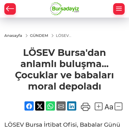
Anasayfa
GÜNDEM
LÖSEV
Bursa'dan
anlamlı
LÖSEV Bursa'dan
buluşma...
Çocuklar
ve
anlamlı buluşma...
babaları
moral
Çocuklar ve babaları
depoladı
moral depoladı
LÖSEV Bursa İrtibat Ofisi, Babalar Günü