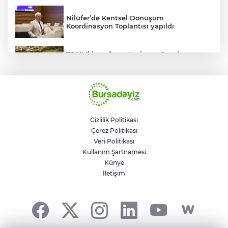
Nilüfer’de Kentsel Dönüşüm
Koordinasyon Toplantısı yapıldı
TBMM’de yoğun gündem... Çocuk
suçlarına ilişkin düzenlemeler Genel
Kurul'da görüşülecek
BUSKİ'den su tarifeleri açıklaması... Aylık
güncelleme yeni zam uygulaması değil
Gizlilik Politikası
Çerez Politikası
Geleceğin milli kaykaycıları
Veri Politikası
Osmangazi’de yarışıyor
Kullanım Şartnamesi
Künye
İletişim
Trump savaştan vazgeçti