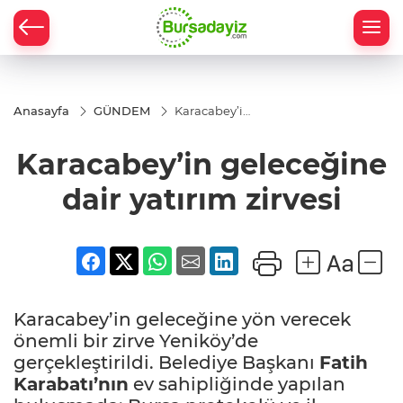
Anasayfa
GÜNDEM
Karacabey’in
geleceğine
dair yatırım
Karacabey’in geleceğine
zirvesi
dair yatırım zirvesi
Karacabey’in geleceğine yön verecek
önemli bir zirve Yeniköy’de
gerçekleştirildi. Belediye Başkanı
Fatih
Karabatı’nın
ev sahipliğinde yapılan