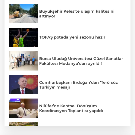
Büyükşehir Keles'te ulaşım kalitesini
artırıyor
TOFAŞ potada yeni sezonu hazır
Bursa Uludağ Üniversitesi Güzel Sanatlar
Fakültesi Mudanya'dan ayrıldı!
Cumhurbaşkanı Erdoğan’dan 'Terörsüz
Türkiye' mesajı
Nilüfer’de Kentsel Dönüşüm
Koordinasyon Toplantısı yapıldı
TBMM’de yoğun gündem... Çocuk
suçlarına ilişkin düzenlemeler Genel