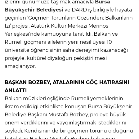
izlerini günümüze taşımak amacıyla
Bursa
Büyükşehir Belediyesi
ve DARD iş birliğiyle hayata
geçirilen ‘Göçmen Torunların Gözünden: Balkanların
İzi’ projesi, Atatürk Kültür Merkezi Merinos
Yerleşkesi’nde kamuoyuna tanıtıldı. Balkan ve
Rumeli göçmeni ailelerin yeni nesil üyesi 10
üniversite öğrencisinin saha deneyimi kazanacağı
projeyle, kültürel diyaloğun pekiştirilmesi
amaçlanıyor.
BAŞKAN BOZBEY, ATALARININ GÖÇ HATIRASINI
ANLATTI
Balkan müzikleri eşliğinde Rumeli yemeklerinin
ikram edildiği etkinlikte konuşan Bursa Büyükşehir
Belediye Başkanı Mustafa Bozbey, projeye büyük
önem verdiklerini ve yaygınlaştırmak istediklerini
söyledi. Kendisinin de bir göçmen torunu olduğunu
hatırlatan Başkan Mustafa Bozbey, babasının