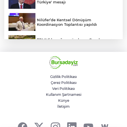
Türkiye' mesajı
Nilüfer’de Kentsel Dönüşüm
Koordinasyon Toplantısı yapıldı
TBMM’de yoğun gündem... Çocuk
suçlarına ilişkin düzenlemeler Genel
Kurul'da görüşülecek
BUSKİ'den su tarifeleri açıklaması... Aylık
güncelleme yeni zam uygulaması değil
Gizlilik Politikası
Çerez Politikası
Geleceğin milli kaykaycıları
Veri Politikası
Osmangazi’de yarışıyor
Kullanım Şartnamesi
Künye
İletişim
Trump savaştan vazgeçti