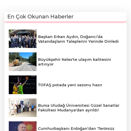
En Çok Okunan Haberler
Başkan Erkan Aydın, Doğancı’da
Vatandaşların Taleplerini Yerinde Dinledi
Büyükşehir Keles'te ulaşım kalitesini
artırıyor
TOFAŞ potada yeni sezonu hazır
Bursa Uludağ Üniversitesi Güzel Sanatlar
Fakültesi Mudanya'dan ayrıldı!
Cumhurbaşkanı Erdoğan’dan 'Terörsüz