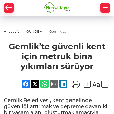
Anasayfa
GÜNDEM
Gemlik’te
güvenli
kent için
Gemlik’te güvenli kent
metruk
bina
yıkımları
için metruk bina
sürüyor
yıkımları sürüyor
Gemlik Belediyesi, kent genelinde
güvenliği artırmak ve depreme dayanıklı
bir yaşam alanı oluşturmak amacıyla