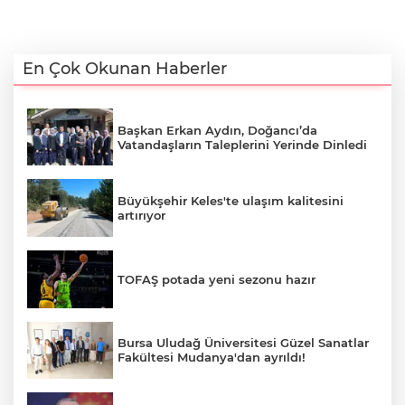
En Çok Okunan Haberler
Başkan Erkan Aydın, Doğancı’da
Vatandaşların Taleplerini Yerinde Dinledi
Büyükşehir Keles'te ulaşım kalitesini
artırıyor
TOFAŞ potada yeni sezonu hazır
Bursa Uludağ Üniversitesi Güzel Sanatlar
Fakültesi Mudanya'dan ayrıldı!