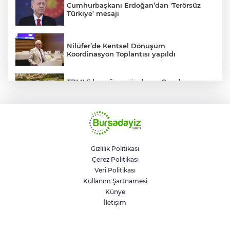
Cumhurbaşkanı Erdoğan’dan 'Terörsüz
Türkiye' mesajı
Nilüfer’de Kentsel Dönüşüm
Koordinasyon Toplantısı yapıldı
TBMM’de yoğun gündem... Çocuk
suçlarına ilişkin düzenlemeler Genel
Kurul'da görüşülecek
BUSKİ'den su tarifeleri açıklaması... Aylık
güncelleme yeni zam uygulaması değil
Gizlilik Politikası
Çerez Politikası
Geleceğin milli kaykaycıları
Veri Politikası
Osmangazi’de yarışıyor
Kullanım Şartnamesi
Künye
İletişim
Trump savaştan vazgeçti