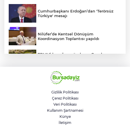
Cumhurbaşkanı Erdoğan’dan 'Terörsüz
Türkiye' mesajı
Nilüfer’de Kentsel Dönüşüm
Koordinasyon Toplantısı yapıldı
TBMM’de yoğun gündem... Çocuk
suçlarına ilişkin düzenlemeler Genel
Kurul'da görüşülecek
BUSKİ'den su tarifeleri açıklaması... Aylık
güncelleme yeni zam uygulaması değil
Gizlilik Politikası
Çerez Politikası
Geleceğin milli kaykaycıları
Veri Politikası
Osmangazi’de yarışıyor
Kullanım Şartnamesi
Künye
İletişim
Trump savaştan vazgeçti