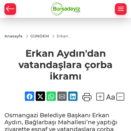
Anasayfa
GÜNDEM
Erkan
Aydın'dan
vatandaşlara
Erkan Aydın'dan
çorba ikramı
vatandaşlara çorba
ikramı
Osmangazi Belediye Başkanı Erkan
Aydın, Bağlarbaşı Mahallesi’ne yaptığı
ziyarette esnaf ve vatandaşlara çorba