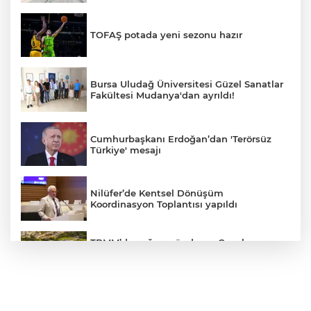
TOFAŞ potada yeni sezonu hazır
Bursa Uludağ Üniversitesi Güzel Sanatlar
Fakültesi Mudanya'dan ayrıldı!
Cumhurbaşkanı Erdoğan’dan 'Terörsüz
Türkiye' mesajı
Nilüfer’de Kentsel Dönüşüm
Koordinasyon Toplantısı yapıldı
TBMM’de yoğun gündem... Çocuk
suçlarına ilişkin düzenlemeler Genel
Kurul'da görüşülecek
BUSKİ'den su tarifeleri açıklaması... Aylık