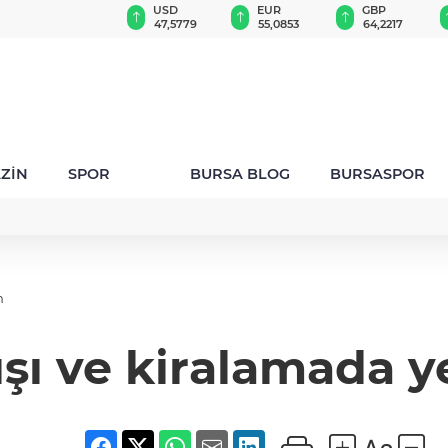
BIST 100
USD
EUR
GBP
13.703,13
47,5779
55,0853
64,2217
ZİN
SPOR
BURSA BLOG
BURSASPOR
m
ışı ve kiralamada 