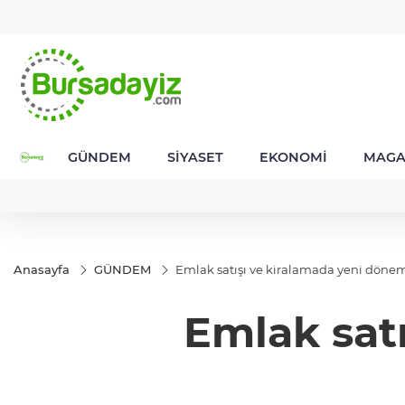
TND
BGN
VND
GAU/TRY
942
16,2437
28,0626
0,0018
6.542,66
GÜNDEM
SİYASET
EKONOMİ
MAGA
Anasayfa
GÜNDEM
Emlak satışı ve kiralamada yeni döne
Emlak sat