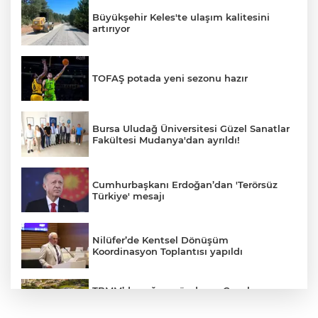
Büyükşehir Keles'te ulaşım kalitesini
artırıyor
TOFAŞ potada yeni sezonu hazır
Bursa Uludağ Üniversitesi Güzel Sanatlar
Fakültesi Mudanya'dan ayrıldı!
Cumhurbaşkanı Erdoğan’dan 'Terörsüz
Türkiye' mesajı
Nilüfer’de Kentsel Dönüşüm
Koordinasyon Toplantısı yapıldı
TBMM’de yoğun gündem... Çocuk
suçlarına ilişkin düzenlemeler Genel
Kurul'da görüşülecek