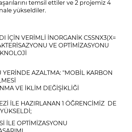
arılarını temsil ettiler ve 2 projemiz 4
nale yükseldiler.
I İÇİN VERİMLİ İNORGANİK CSSNX3(X=
RAKTERİSAZYONU VE OPTİMİZASYONU
EKNOLOJİ
YERİNDE AZALTMA: "MOBİL KARBON
LMESİ
INMA VE İKLİM DEĞİŞİKLİĞİ
EZİ İLE HAZIRLANAN 1 ÖĞRENCİMİZ DE
 YÜKSELDİ;
Sİ İLE OPTİMİZASYONU
ASARIMI