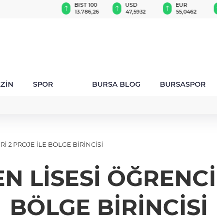
GAU/TRY
BIST 100
USD
EUR
6.525,77
13.786,26
47,5932
55,0462
ZİN
SPOR
BURSA BLOG
BURSASPOR
İ 2 PROJE İLE BÖLGE BİRİNCİSİ
N LİSESİ ÖĞRENCİL
BÖLGE BİRİNCİSİ