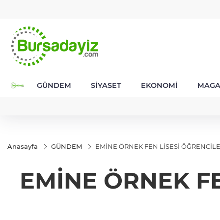
GEL
TND
BGN
VND
1
18,2001
16,2323
28,0626
0,0018
GÜNDEM
SİYASET
EKONOMİ
MAGA
Anasayfa
GÜNDEM
EMİNE ÖRNEK FEN LİSESİ ÖĞRENCİLER
EMİNE ÖRNEK FE