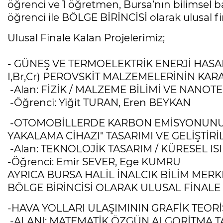
öğrenci ve 1 öğretmen, Bursa’nın bilimsel baş
öğrenci ile BÖLGE BİRİNCİSİ olarak ulusal fi
Ulusal Finale Kalan Projelerimiz;
- GÜNEŞ VE TERMOELEKTRİK ENERJİ HASAD
I,Br,Cr) PEROVSKİT MALZEMELERİNİN KA
-Alan: FİZİK / MALZEME BİLİMİ VE NANOT
-Öğrenci: Yiğit TURAN, Eren BEYKAN
-OTOMOBİLLERDE KARBON EMİSYONUNU 
YAKALAMA CİHAZI" TASARIMI VE GELİŞTİRİ
-Alan: TEKNOLOJİK TASARIM / KÜRESEL IS
-Öğrenci: Emir SEVER, Ege KUMRU
AYRICA BURSA HALİL İNALCIK BİLİM MERK
BÖLGE BİRİNCİSİ OLARAK ULUSAL FİNALE
-HAVA YOLLARI ULAŞIMININ GRAFİK TEORİ
-ALANI: MATEMATİK ÖZGÜN ALGORİTMA T