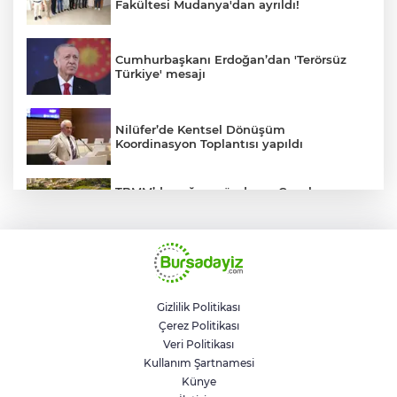
Fakültesi Mudanya'dan ayrıldı!
Cumhurbaşkanı Erdoğan’dan 'Terörsüz
Türkiye' mesajı
Nilüfer’de Kentsel Dönüşüm
Koordinasyon Toplantısı yapıldı
TBMM’de yoğun gündem... Çocuk
suçlarına ilişkin düzenlemeler Genel
Kurul'da görüşülecek
BUSKİ'den su tarifeleri açıklaması... Aylık
güncelleme yeni zam uygulaması değil
Gizlilik Politikası
Çerez Politikası
Geleceğin milli kaykaycıları
Veri Politikası
Osmangazi’de yarışıyor
Kullanım Şartnamesi
Künye