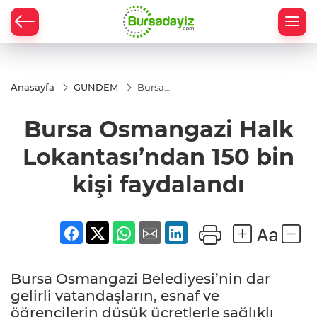
Anasayfa
GÜNDEM
Bursa
Osmangazi
Halk
Bursa Osmangazi Halk
Lokantası’ndan
150 bin kişi
faydalandı
Lokantası’ndan 150 bin
kişi faydalandı
Bursa Osmangazi Belediyesi’nin dar
gelirli vatandaşların, esnaf ve
öğrencilerin düşük ücretlerle sağlıklı