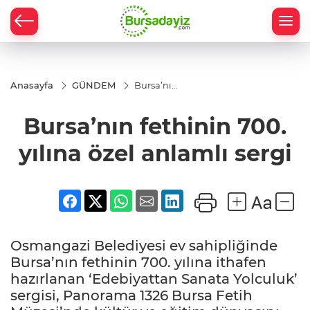
Anasayfa
GÜNDEM
Bursa’nın
fethinin
700.
Bursa’nın fethinin 700.
yılına
özel
anlamlı
yılına özel anlamlı sergi
sergi
Osmangazi Belediyesi ev sahipliğinde
Bursa’nın fethinin 700. yılına ithafen
hazırlanan ‘Edebiyattan Sanata Yolculuk’
sergisi, Panorama 1326 Bursa Fetih