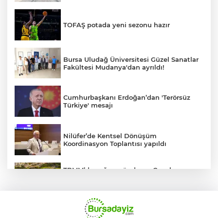
TOFAŞ potada yeni sezonu hazır
Bursa Uludağ Üniversitesi Güzel Sanatlar
Fakültesi Mudanya'dan ayrıldı!
Cumhurbaşkanı Erdoğan’dan 'Terörsüz
Türkiye' mesajı
Nilüfer’de Kentsel Dönüşüm
Koordinasyon Toplantısı yapıldı
TBMM’de yoğun gündem... Çocuk
suçlarına ilişkin düzenlemeler Genel
Kurul'da görüşülecek
BUSKİ'den su tarifeleri açıklaması... Aylık