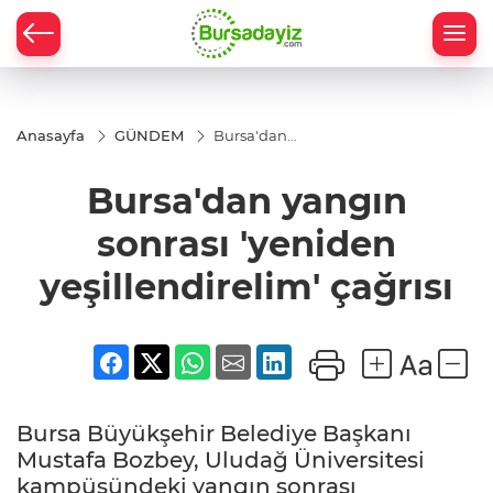
Anasayfa
GÜNDEM
Bursa'dan
yangın sonrası
'yeniden
Bursa'dan yangın
yeşillendirelim'
çağrısı
sonrası 'yeniden
yeşillendirelim' çağrısı
Bursa Büyükşehir Belediye Başkanı
Mustafa Bozbey, Uludağ Üniversitesi
kampüsündeki yangın sonrası