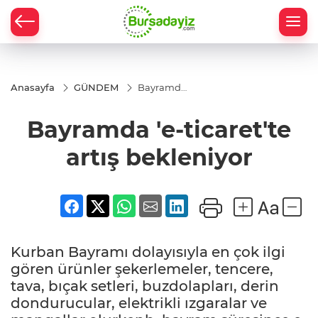
Anasayfa
GÜNDEM
Bayramda
'e-
ticaret'te
Bayramda 'e-ticaret'te
artış
bekleniyor
artış bekleniyor
Kurban Bayramı dolayısıyla en çok ilgi
gören ürünler şekerlemeler, tencere,
tava, bıçak setleri, buzdolapları, derin
dondurucular, elektrikli ızgaralar ve