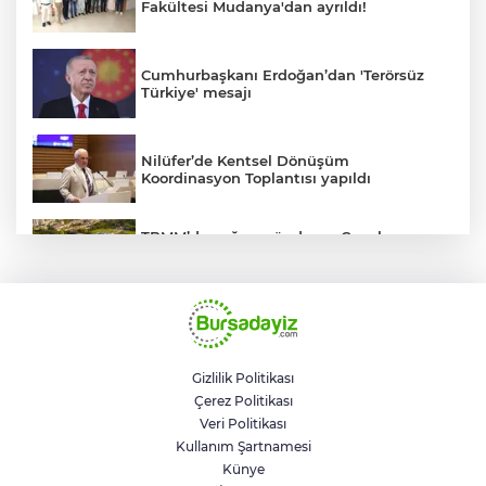
Fakültesi Mudanya'dan ayrıldı!
Cumhurbaşkanı Erdoğan’dan 'Terörsüz
Türkiye' mesajı
Nilüfer’de Kentsel Dönüşüm
Koordinasyon Toplantısı yapıldı
TBMM’de yoğun gündem... Çocuk
suçlarına ilişkin düzenlemeler Genel
Kurul'da görüşülecek
BUSKİ'den su tarifeleri açıklaması... Aylık
güncelleme yeni zam uygulaması değil
Gizlilik Politikası
Çerez Politikası
Geleceğin milli kaykaycıları
Veri Politikası
Osmangazi’de yarışıyor
Kullanım Şartnamesi
Künye