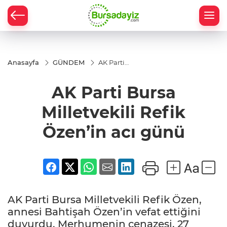
Anasayfa
GÜNDEM
AK Parti
Bursa
Milletvekili
AK Parti Bursa
Refik
Özen’in
acı günü
Milletvekili Refik
Özen’in acı günü
AK Parti Bursa Milletvekili Refik Özen,
annesi Bahtişah Özen’in vefat ettiğini
duyurdu. Merhumenin cenazesi, 27