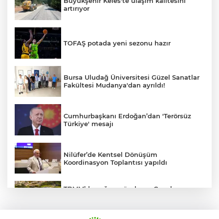
Büyükşehir Keles'te ulaşım kalitesini
artırıyor
TOFAŞ potada yeni sezonu hazır
Bursa Uludağ Üniversitesi Güzel Sanatlar
Fakültesi Mudanya'dan ayrıldı!
Cumhurbaşkanı Erdoğan’dan 'Terörsüz
Türkiye' mesajı
Nilüfer’de Kentsel Dönüşüm
Koordinasyon Toplantısı yapıldı
TBMM’de yoğun gündem... Çocuk
suçlarına ilişkin düzenlemeler Genel
Kurul'da görüşülecek