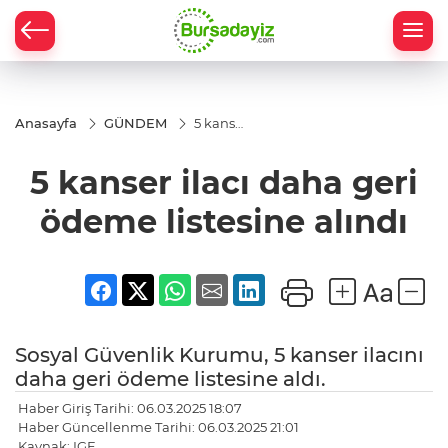
Anasayfa
GÜNDEM
5 kanser
ilacı
daha
5 kanser ilacı daha geri
geri
ödeme
listesine
ödeme listesine alındı
alındı
Sosyal Güvenlik Kurumu, 5 kanser ilacını
daha geri ödeme listesine aldı.
Haber Giriş Tarihi: 06.03.2025 18:07
Haber Güncellenme Tarihi: 06.03.2025 21:01
Kaynak: IGF