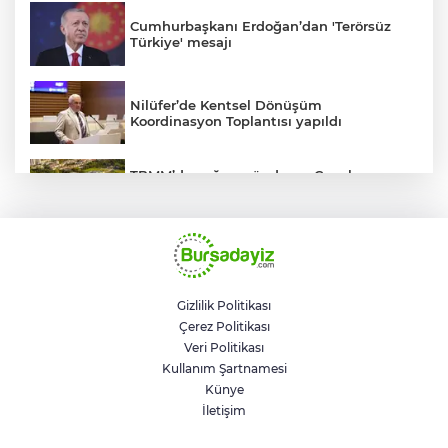
Cumhurbaşkanı Erdoğan’dan 'Terörsüz
Türkiye' mesajı
Nilüfer’de Kentsel Dönüşüm
Koordinasyon Toplantısı yapıldı
TBMM’de yoğun gündem... Çocuk
suçlarına ilişkin düzenlemeler Genel
Kurul'da görüşülecek
BUSKİ'den su tarifeleri açıklaması... Aylık
güncelleme yeni zam uygulaması değil
Gizlilik Politikası
Çerez Politikası
Geleceğin milli kaykaycıları
Veri Politikası
Osmangazi’de yarışıyor
Kullanım Şartnamesi
Künye
İletişim
Trump savaştan vazgeçti