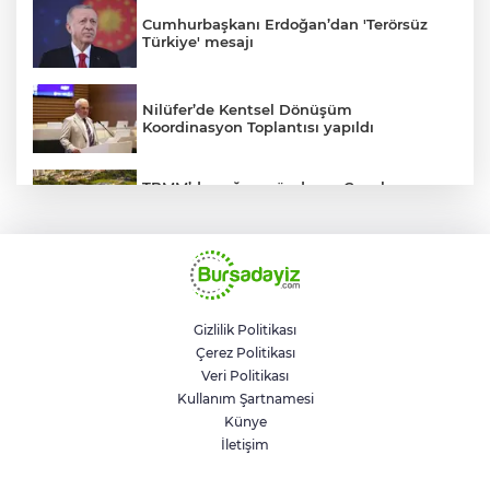
Cumhurbaşkanı Erdoğan’dan 'Terörsüz
Türkiye' mesajı
Nilüfer’de Kentsel Dönüşüm
Koordinasyon Toplantısı yapıldı
TBMM’de yoğun gündem... Çocuk
suçlarına ilişkin düzenlemeler Genel
Kurul'da görüşülecek
BUSKİ'den su tarifeleri açıklaması... Aylık
güncelleme yeni zam uygulaması değil
Gizlilik Politikası
Çerez Politikası
Geleceğin milli kaykaycıları
Veri Politikası
Osmangazi’de yarışıyor
Kullanım Şartnamesi
Künye
İletişim
Trump savaştan vazgeçti