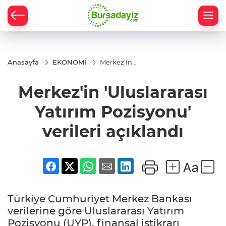
Anasayfa
EKONOMİ
Merkez'in
'Uluslararası
Yatırım
Merkez'in 'Uluslararası
Pozisyonu'
verileri
açıklandı
Yatırım Pozisyonu'
verileri açıklandı
Türkiye Cumhuriyet Merkez Bankası
verilerine göre Uluslararası Yatırım
Pozisyonu (UYP), finansal istikrarı