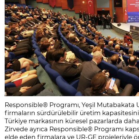
Responsible® Programı, Yeşil Mutabakata U
firmaların sürdürülebilir üretim kapasitesini
Türkiye markasının küresel pazarlarda daha
Zirvede ayrıca Responsible® Programı kapsa
elde eden firmalara ve UR-GE projeleriyle öne