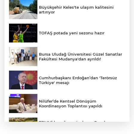
Büyükşehir Keles'te ulaşım kalitesini
artırıyor
TOFAŞ potada yeni sezonu hazır
Bursa Uludağ Üniversitesi Güzel Sanatlar
Fakültesi Mudanya'dan ayrıldı!
Cumhurbaşkanı Erdoğan’dan 'Terörsüz
Türkiye' mesajı
Nilüfer’de Kentsel Dönüşüm
Koordinasyon Toplantısı yapıldı
TBMM’de yoğun gündem... Çocuk
suçlarına ilişkin düzenlemeler Genel
Kurul'da görüşülecek