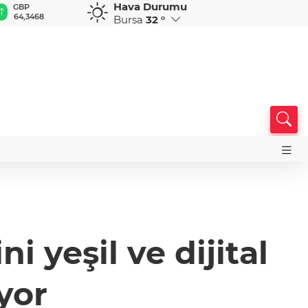
Hava Durumu
GBP
CHF
CAD
RUB
A
64,3468
59,0083
34,1883
0,5822
1
Bursa
32 °
 yeşil ve dijital
yor