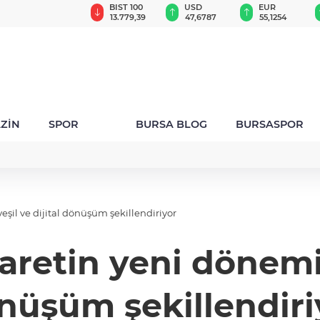
GAU/TRY
BIST 100
USD
EUR
6.660,55
13.779,39
47,6787
55,1254
ZİN
SPOR
BURSA BLOG
BURSASPOR
eşil ve dijital dönüşüm şekillendiriyor
aretin yeni dönemini
nüşüm şekillendiri