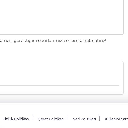
mesi gerektiğini okurlarımıza önemle hatırlatırız!
Gizlilik Politikası
Çerez Politikası
Veri Politikası
Kullanım Şar