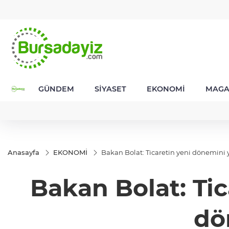
GEL
TND
BGN
VND
49
18,2677
16,3788
27,9743
0,0018
GÜNDEM
SİYASET
EKONOMİ
MAGA
Anasayfa
EKONOMİ
Bakan Bolat: Ticaretin yeni dönemini y
Bakan Bolat: Tic
dö